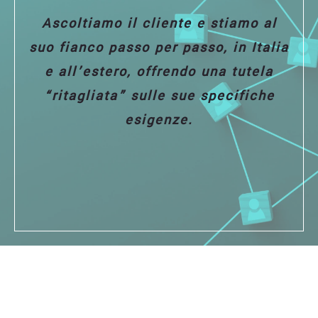
Ascoltiamo il cliente e stiamo al
suo fianco passo per passo, in Italia
e all’estero, offrendo una tutela
“ritagliata” sulle sue specifiche
esigenze.