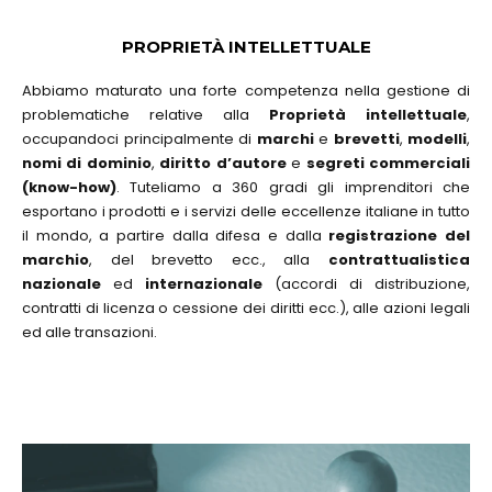
PROPRIETÀ INTELLETTUALE
Abbiamo maturato una forte competenza nella gestione di
problematiche relative alla
Proprietà intellettuale
,
occupandoci principalmente di
marchi
e
brevetti
,
modelli
,
nomi di dominio
,
diritto d’autore
e
segreti commerciali
(know-how)
. Tuteliamo a 360 gradi gli imprenditori che
esportano i prodotti e i servizi delle eccellenze italiane in tutto
il mondo, a partire dalla difesa e dalla
registrazione del
marchio
, del brevetto ecc., alla
contrattualistica
nazionale
ed
internazionale
(accordi di distribuzione,
contratti di licenza o cessione dei diritti ecc.), alle azioni legali
ed alle transazioni.